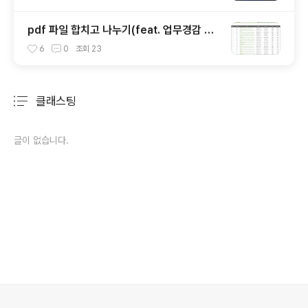
pdf 파일 합치고 나누기(feat. 업무경감 pd
f 합치기, pdf 나누기, 한pdf)
6
0
조회
23
클래스팅
분류 전체보기
주요 글 목록
글이 없습니다.
의안내