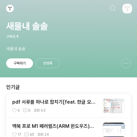
검색하기
티스토리
새물내 솔솔
구독자
9
새물내 솔솔
구독하기
방명록
신고하기 레이어
열기
인기글
pdf 서류를 하나로 합치기[feat. 한글 오피
스 PDF 2018 활용]
6
0
조회
63
맥북 프로 M1 페러럴즈(ARM 윈도우즈)에
서 EVPN 사용하기(1)-26.06.수정버전
17
65
조회
24