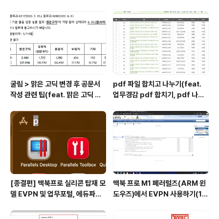
만의 비서 만들기
굴림 > 맑은 고딕 변경 후 공문서
pdf 파일 합치고 나누기(feat.
작성 관련 팁(feat. 맑은 고딕 장
업무경감 pdf 합치기, pdf 나누
평, 자간 줄간격)
기, 한pdf)
[종결편] 맥북프로 실리콘 탑재 모
맥북 프로 M1 페러럴즈(ARM 윈
델 EVPN 및 업무포털, 에듀파인
도우즈)에서 EVPN 사용하기(1)-
사용하기(맥북 프로 M4, 맥북 에
26.06.수정버전
어 M5 테스트 완료)