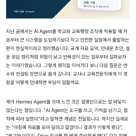
지난 글에서는
AI Agent
를 학교와 교육행정 조직에 적용할 때 처
음부터 큰 시스템을 도입하기보다 작고 안전한 실험에서 출발하는
편이 현실적이라고 정리했습니다
.
공개 자료 요약
,
안내문 초안
,
설
문 응답 정리처럼 위험이 낮고 반복성이 있는 업무부터 살펴보자
는 이야기였습니다
.
그렇게 생각을 이어가다 보니 다음 질문은 연
수와 컨설팅 장면으로 옮겨 갑니다
.
교사나 교육전문직에게 이 경
험을 어떻게 안내하면 부담이 덜할까요
.
제가
Hermes Agent
를 쓰며 느낀 것은 설명만으로는 잘 와닿지
않는다는 점입니다
. “AI Agent
는 도구를 쓰고
,
기억을 남기고
,
절
차에 따라 일한다
”
라고 말하면 개념은 전달됩니다
.
하지만 실제로
는
“
아침에 자료를 모아 달라고 맡겼더니 결과가 이렇게 왔다
”,
“
원고와 이미지
, Drive
링크를 한 번에 준비하게 했다
”
같은 장면