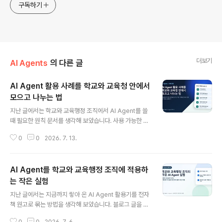
구독하기
더보기
AI Agents
의 다른 글
AI Agent 활용 사례를 학교와 교육청 안에서
모으고 나누는 법
글 내용
지난 글에서는 학교와 교육행정 조직에서 AI Agent를 쓸
때 필요한 원칙 문서를 생각해 보았습니다. 사용 가능한 업
무와 제한해야 할 업무를 나누고, 개인정보 보호와 사람의
0
0
2026. 7. 13.
검토 절차를 문서로 남기자는 이야기였습니다. 그런데 원
칙 문서만 만들어 두면 현장은 다시 조용해질 수 있습니다.
실제로 어떤 장면에서 도움이 되었는지, 어디에서 막혔는
AI Agent를 학교와 교육행정 조직에 적용하
지, 무엇을 조심해야 했는지가 함께 쌓여야 합니다. Herm
es Agent로 이 연재를 준비하면서 저도 매번 작은 기록을
는 작은 실험
글 내용
남깁니다. 00_목차.md에 글의 순서와 준비 상태를 적고,
지난 글에서는 지금까지 쌓아 온 AI Agent 활용기를 전자
원고와 이미지 파일을 같은 폴더 안에 둡니다. Google Dr
책 원고로 묶는 방법을 생각해 보았습니다. 블로그 글을 모
ive 링크가 만들어졌는지도 확인합니다. 대단한 시스템은
아 책으로 만드는 일은 단순한 편집이 아니라, 내가 왜 이
아니지만, 다음 날 다시 이어서 작업할 때 이 기록이 꽤 큰