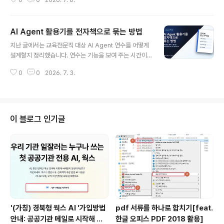
0
0
2026. 7. 6.
도구를 쓰기 시작했는지 다시 확인하는 과정이었습니다.
역할을 ..
그렇게 정리하고 나니 자연스럽게 다음 질문이 생겼습니
다. 개인이 혼자 쓰는 AI Agent 경험을 학교나 교육행정
AI Agent 활용기를 전자책으로 묶는 방법
조직에서는 어디서부터 시작할 수 있을까요. 저는 처음부
글 내용
터 조직 전체에 AI Agent를 도입하자는 식으로 접근하면
지난 글에서는 교육전문직 대상 AI Agent 연수를 어떻게
오히려 어렵다고 봅니다. 학교와 교육청 업무는 책임 소재
설계할지 정리했습니다. 연수는 기능을 보여 주는 시간이
가 분명해야 하고, 개인정보와 공문서 관리도 조심해야 합
아니라 실제 업무 흐름을 함께 다시 보는 시간이어야 한다
니다. 교사와 교육전문직의 업무 방식도 제각각입니다. 그
0
0
2026. 7. 3.
고 썼습니다. 그렇게 글을 쓰고 나니 자연스럽게 지금까지
래서 처음에는 거창한 플랫폼보다 작고 안전한 실험이 더
의 연재도 한 번 정리해 보고 싶어졌습니다. 매일 한 편씩
현실적입니다. 오늘 글에서는 H..
쌓은 글을 그냥 블로그 글로만 남길 것인지, 아니면 하나의
전자책 원고로 다시 묶을 수 있을지 생각하게 된 것입니다.
저는 Hermes Agent로 이 연재를 준비하면서 매번 비슷
이 블로그 인기글
한 과정을 반복했습니다. 목차를 확인하고, 다음 글을 정하
고, 초안을 쓰고, Word 파일을 만들고, 대표 이미지와 본
문 이미지를 생성한 뒤 Google Drive에 올렸습니다. 티
스토리에 바로 발행하지 않고 사용자가 붙여넣어 검토할
수 있게 준비하..
'(가칭) 경북형 웍스 AI '가입방법
pdf 서류를 하나로 합치기[feat.
안내: 공공기관 메일로 시작해 나
한글 오피스 PDF 2018 활용]