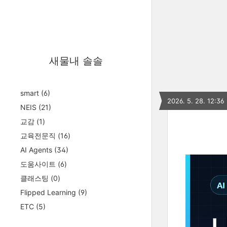
새물내 솔솔
smart
(6)
2026. 5. 28. 12:36
NEIS
(21)
교감
(1)
교육전문직
(16)
AI Agents
(34)
도움사이트
(6)
클래스팅
(0)
Flipped Learning
(9)
ETC
(5)