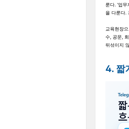
룬다. ‘업
을 다룬다.
교육현장으로
수, 공문,
뒤섞이지 않
4. 